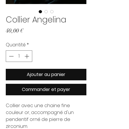
Collier Angelina
Prix
40,00 €
Quantité
*
Ajouter au panier
Commander et payer
Collier avec une chaine fine
couleur or, accompagné d'un
pendentif orné de pierre de
zirconium.