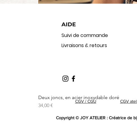
AIDE
Suivi de commande
Livraisons & retours
Deux joncs, en acier inoxydable doré
CGV / CGU
CGV atel
Prix
34,00 €
Copyright © JOY ATELIER : Créatrice de bi