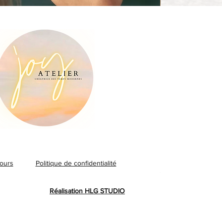
Double collier N
tours
Politique de confidentialité
Prix
55,00 €
Réalisation HLG STUDIO