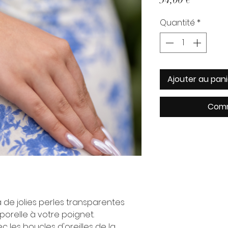
Quantité
*
Ajouter au pani
Comm
à de jolies perles transparentes
porelle à votre poignet.
c les boucles d'oreilles de la