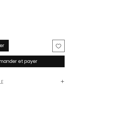
er
ander et payer
LE