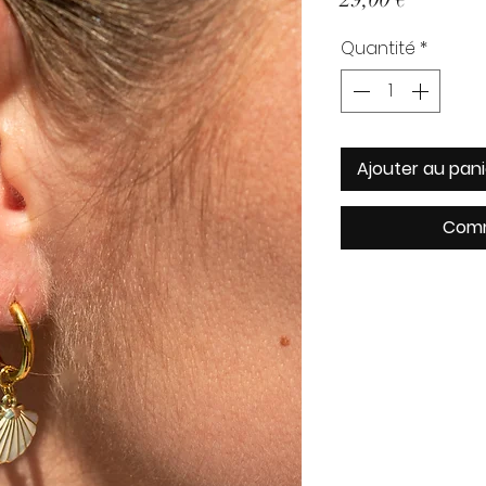
Quantité
*
Ajouter au pani
Comm