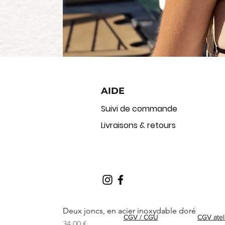
AIDE
Suivi de commande
Livraisons & retours
Deux joncs, en acier inoxydable doré
CGV / CGU
CGV atel
Prix
34,00 €