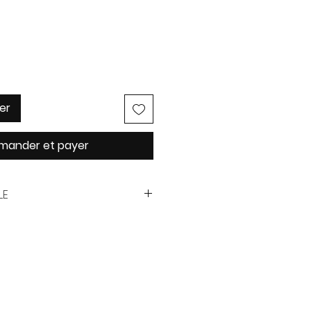
er
ander et payer
LE