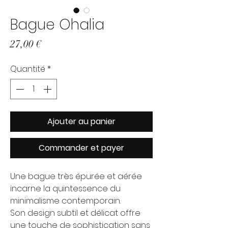
Bague Ohalia
Prix
27,00 €
Quantité
*
Ajouter au panier
Commander et payer
Une bague très épurée et aérée
incarne la quintessence du
minimalisme contemporain.
Son design subtil et délicat offre
une touche de sophistication sans