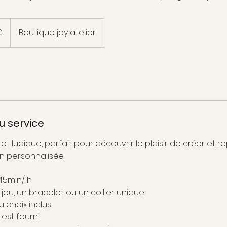
€
Boutique joy atelier
u service
et ludique, parfait pour découvrir le plaisir de créer et r
n personnalisée.
45min/1h
jou, un bracelet ou un collier unique
u choix inclus
 est fourni