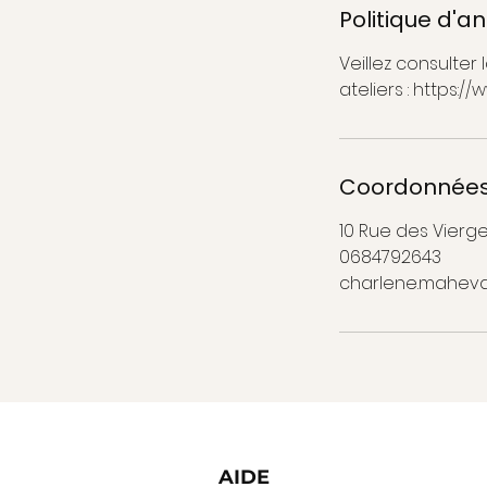
Politique d'a
Veillez consulte
ateliers : https://
Coordonnée
10 Rue des Vierg
0684792643
charlene.mahev
AIDE