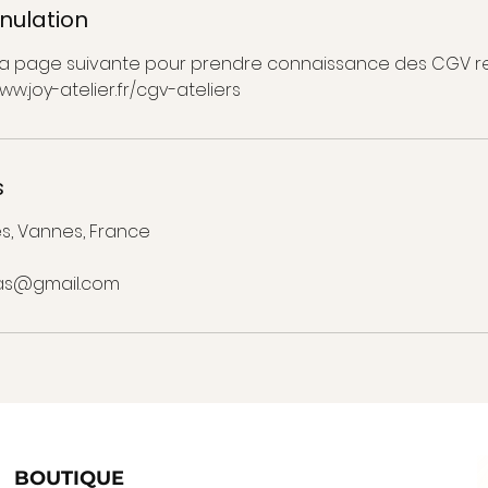
nnulation
r la page suivante pour prendre connaissance des CGV re
www.joy-atelier.fr/cgv-ateliers
s
es, Vannes, France
as@gmail.com
BOUTIQUE