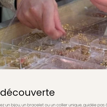
r découverte
sez un bijou, un bracelet ou un collier unique, guidée pas 