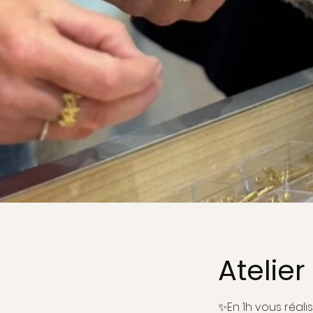
Atelie
✨En 1h vous réali