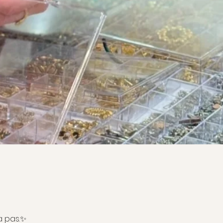
à pas.✨