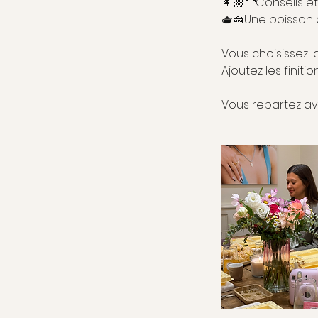
👩🏼‍🦱Conseils
🫖🍰Une boisson 
Vous choisissez l
Ajoutez les finiti
Vous repartez ave