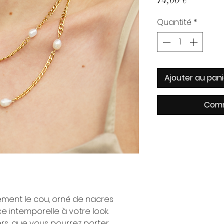
Quantité
*
Ajouter au pani
Comm
itement le cou, orné de nacres
e intemporelle à votre look.
ers, que vous pourrez porter