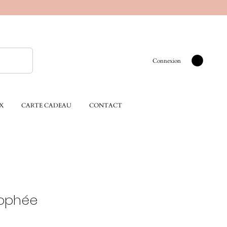
Connexion
X
CARTE CADEAU
CONTACT
éophée